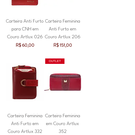
Carteira Anti Furto
Carteira Feminina
para CNH em
Anti Furto em
Couro Artlux 026
Couro Artlux 206
Preço
Preço
R$ 60,00
R$ 151,00
OUTLET
Carteira Feminina
Carteira Feminina
Anti Furto em
em Couro Artlux
Couro Artlux 332
352