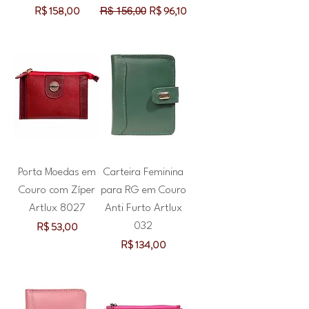
Preço
Preço normal
Preço promocional
R$ 158,00
R$ 96,10
R$ 156,00
Porta Moedas em
Carteira Feminina
Couro com Zíper
para RG em Couro
Artlux 8027
Anti Furto Artlux
Preço
R$ 53,00
032
Preço
R$ 134,00