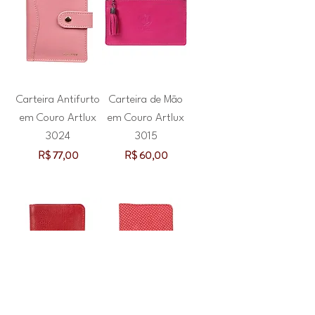
Carteira Antifurto
Carteira de Mão
em Couro Artlux
em Couro Artlux
3024
3015
Preço
Preço
R$ 77,00
R$ 60,00