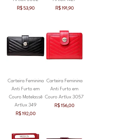
Preço
Preço
R$ 53,90
R$ 191,90
Carteira Feminina
Carteira Feminina
Anti Furto em
Anti Furto em
Couro Matelassê
Couro Artlux 3057
Preço
R$ 156,00
Artlux 349
Preço
R$ 192,00