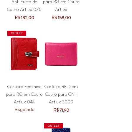
Anti Furto de
para RG em Couro
Couro Artlux 075
Artlux
Preço
Preço
R$ 182,00
R$ 158,00
OUTLET
Carteira Feminina
Carteira RFID em
para RG em Couro
Couro para CNH
Artlux 044
Artlux 3009
Esgotado
Preço
R$ 71,90
OUTLET