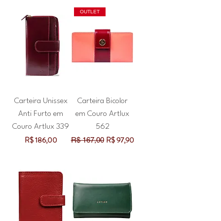
OUTLET
Carteira Unissex
Carteira Bicolor
Anti Furto em
em Couro Artlux
Couro Artlux 339
562
Preço
Preço normal
Preço promocional
R$ 186,00
R$ 97,90
R$ 167,00