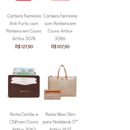
Carteira Feminina
Carteira Feminina
Anti Furto com
com Ponteira em
Ponteira em Couro
Couro Artlux
Artlux 3074
3086
Preço
Preço
R$ 127,90
R$ 107,90
Porta Cartão e
Pasta Maxi Slim
CNH em Couro
para Notebook 17"
Artlux 3062
Artlux 1427