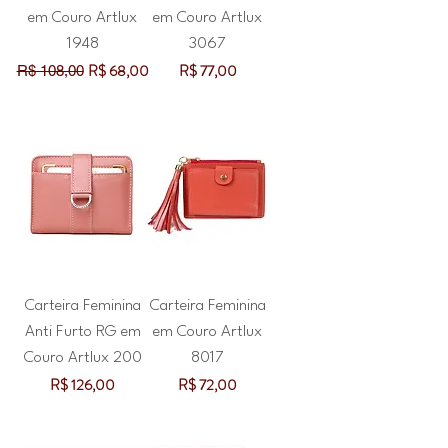
em Couro Artlux
em Couro Artlux
1948
3067
Preço normal
Preço promocional
Preço
R$ 68,00
R$ 77,00
R$ 108,00
Carteira Feminina
Carteira Feminina
Anti Furto RG em
em Couro Artlux
Couro Artlux 200
8017
Preço
Preço
R$ 126,00
R$ 72,00