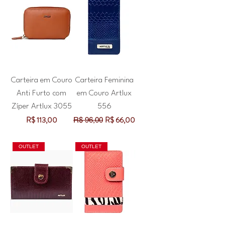
Carteira em Couro
Carteira Feminina
Anti Furto com
em Couro Artlux
Zíper Artlux 3055
556
Preço
Preço normal
Preço promocional
R$ 113,00
R$ 66,00
R$ 96,00
OUTLET
OUTLET