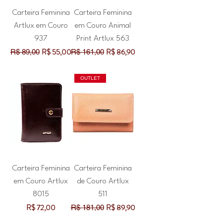
Carteira Feminina
Carteira Feminina
Artlux em Couro
em Couro Animal
937
Print Artlux 563
Preço normal
Preço promocional
Preço normal
Preço promocional
R$ 55,00
R$ 86,90
R$ 89,00
R$ 161,00
OUTLET
Carteira Feminina
Carteira Feminina
em Couro Artlux
de Couro Artlux
8015
511
Preço
Preço normal
Preço promocional
R$ 72,00
R$ 89,90
R$ 181,00