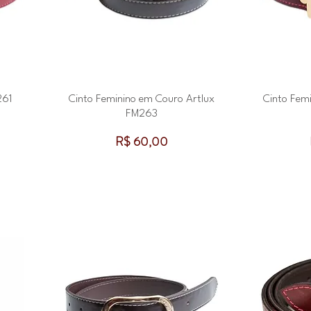
261
Cinto Feminino em Couro Artlux
Cinto Fem
FM263
Preço
R$ 60,00