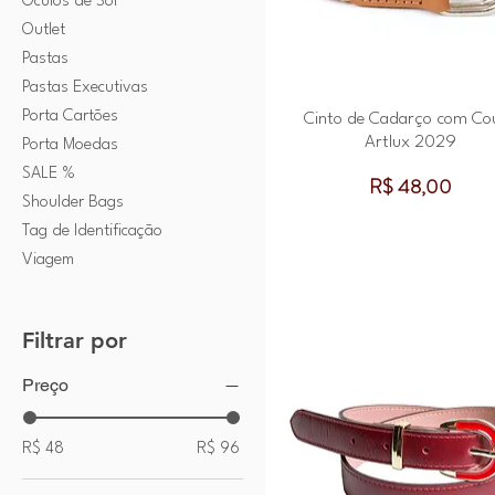
Óculos de Sol
Outlet
Pastas
Pastas Executivas
Porta Cartões
Cinto de Cadarço com Co
Artlux 2029
Porta Moedas
SALE %
Preço
R$ 48,00
Shoulder Bags
Tag de Identificação
Viagem
Filtrar por
Preço
R$ 48
R$ 96