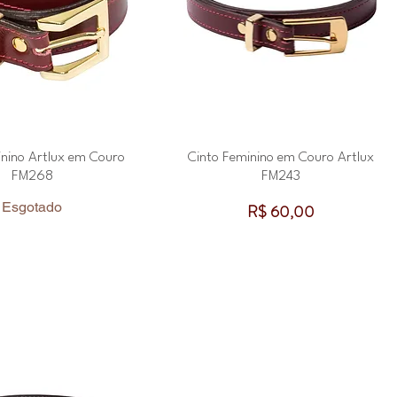
inino Artlux em Couro
Cinto Feminino em Couro Artlux
FM268
FM243
Esgotado
Preço
R$ 60,00