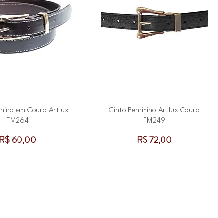
inino em Couro Artlux
Cinto Feminino Artlux Couro
FM264
FM249
Preço
Preço
R$ 60,00
R$ 72,00