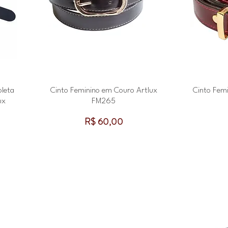
oleta
Cinto Feminino em Couro Artlux
Cinto Fem
ux
FM265
Preço
R$ 60,00