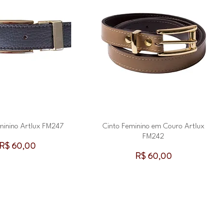
minino Artlux FM247
Cinto Feminino em Couro Artlux
FM242
Preço
R$ 60,00
Preço
R$ 60,00