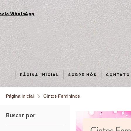
 pelo WhatsApp
Página inicial
Sobre nós
Contato
Página inicial
Cintos Femininos
Buscar por
Cintos Fem