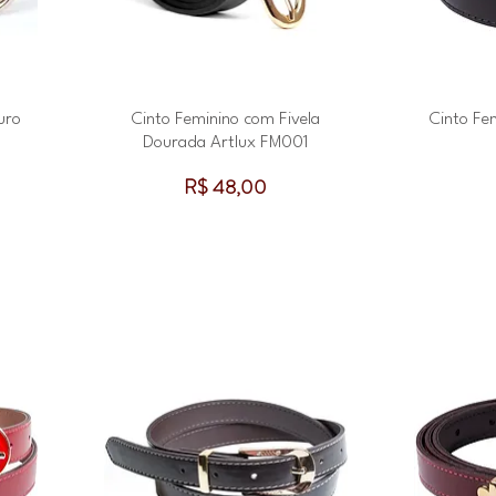
uro
Cinto Feminino com Fivela
Cinto Fe
Dourada Artlux FM001
Preço
R$ 48,00