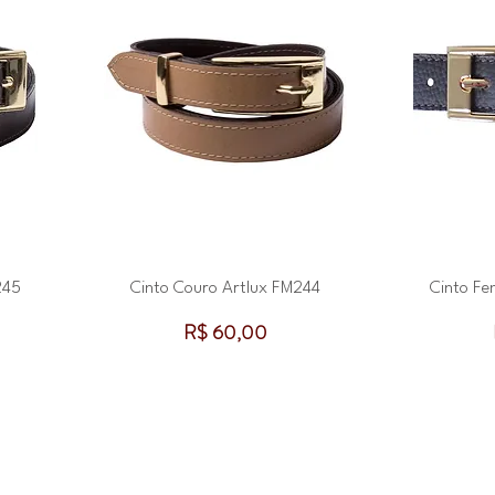
245
Cinto Couro Artlux FM244
Cinto Fe
Preço
R$ 60,00