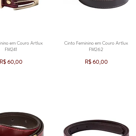
inino em Couro Artlux
Cinto Feminino em Couro Artlux
FM241
FM262
Preço
Preço
R$ 60,00
R$ 60,00