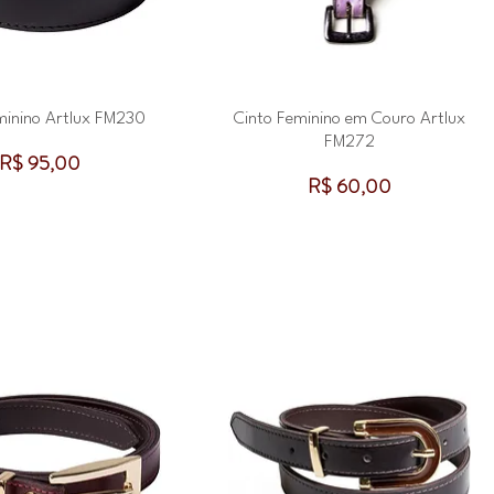
minino Artlux FM230
Cinto Feminino em Couro Artlux
FM272
Preço
R$ 95,00
Preço
R$ 60,00