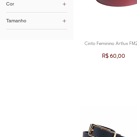
Cor
Tamanho
100 cm
105 cm
Cinto Feminino Artlux FM
110 cm
Preço
R$ 60,00
115 cm
90 cm
95 cm