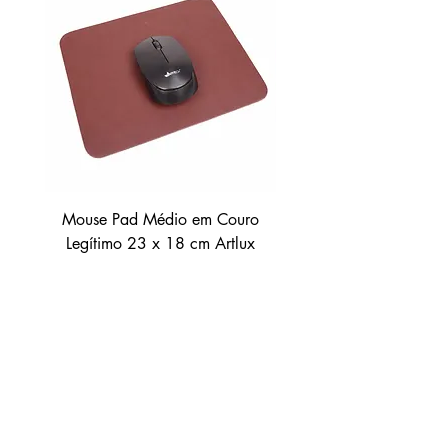
Mouse Pad Médio em Couro
Mouse Pad Médio em 
Legítimo 23 x 18 cm Artlux
Legítimo 31 x 24 cm 
MP03
Preço
R$ 54,90