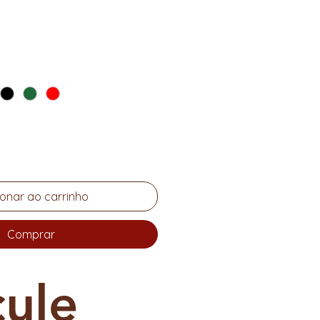
Preço
ionar ao carrinho
Comprar
cule