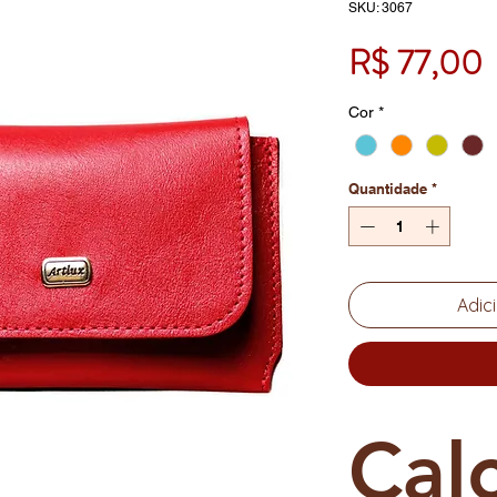
SKU: 3067
R$ 77,00
Cor
*
Quantidade
*
Adic
Cal