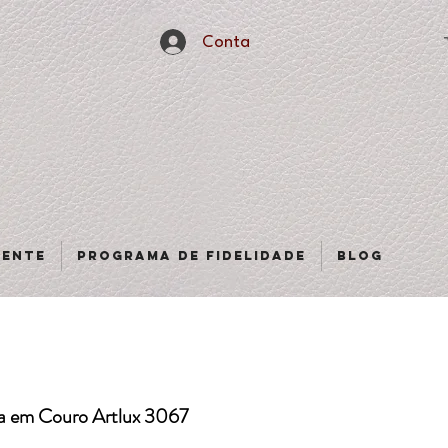
Conta
sente
Programa de fidelidade
Blog
na em Couro Artlux 3067