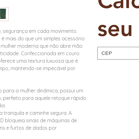
Cal
seu 
e, segurança em cada movimento.
2 é mais do que um simples acessório:
a mulher moderna que não abre mão
aticidade. Confeccionada em couro
 oferece uma textura luxuosa que é
empo, mantendo-se impecável por
o para a mulher dinâmica, possui um
o, perfeito para aquele retoque rápido
ia.
 tranquila e caminhe segura. A
ID bloqueia sinais de máquinas de
ns e furtos de dados por