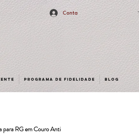
Conta
sente
Programa de fidelidade
Blog
na para RG em Couro Anti