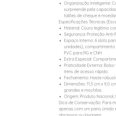
Organização Inteligente: 
surpreende pela capacida
talões de cheque e moedas
Especificações Técnicas (Esc
Material: Couro legítimo co
Segurança: Proteção Anti-F
Espaço Interno: 6 slots pa
unidades), compartimento 
PVC para RG e CNH.
Extra Especial: Compartime
Praticidade Externa: Bolso
itens de acesso rápido.
Fechamento: Haste robust
Dimensões: 11,5 cm x 9,0 cm
grandes e mochilas.
Origem: Produto Nacional, 
Dica de Conservação: Para m
apenas com um pano úmido e 
abrasivos ou lavagem.