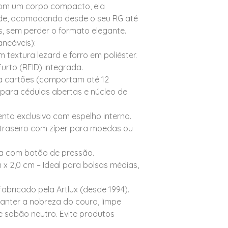
Com um corpo compacto, ela
de, acomodando desde o seu RG até
, sem perder o formato elegante.
aneáveis):
m textura lezard e forro em poliéster.
urto (RFID) integrada.
ra cartões (comportam até 12
para cédulas abertas e núcleo de
nto exclusivo com espelho interno.
 traseiro com zíper para moedas ou
a com botão de pressão.
 x 2,0 cm – Ideal para bolsas médias,
fabricado pela Artlux (desde 1994).
anter a nobreza do couro, limpe
sabão neutro. Evite produtos