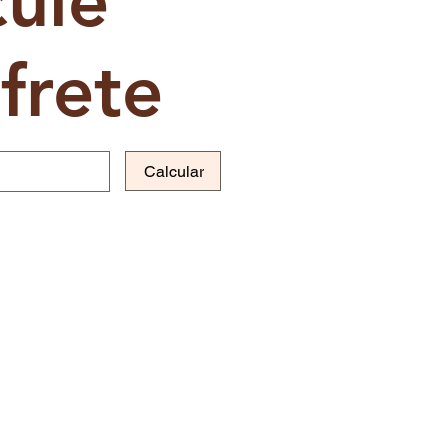
cule
frete
Calcular