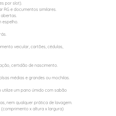
s por slot).
 RG e documentos similares.
abertas.
m espelho.
rás.
cumento veicular, cartões, cédulas,
nação, certidão de nascimento.
olsas médias e grandes ou mochilas.
o utilize um pano úmido com sabão
as, nem qualquer prática de lavagem.
cm (comprimento x altura x largura)