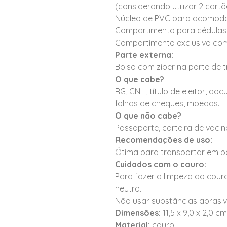
(considerando utilizar 2 cartõe
Núcleo de PVC para acomodar
Compartimento para cédulas 
Compartimento exclusivo co
Parte externa:
Bolso com zíper na parte de t
O que cabe?
RG, CNH, título de eleitor, do
folhas de cheques, moedas.
O que não cabe?
Passaporte, carteira de vaci
Recomendações de uso:
Ótima para transportar em b
Cuidados com o couro:
Para fazer a limpeza do cour
neutro.
Não usar substâncias abrasiv
Dimensões:
11,5 x 9,0 x 2,0 
Material:
couro