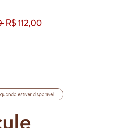
Preço normal
Preço promocional
0 
R$ 112,00
quando estiver disponível
cule