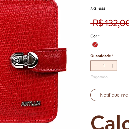
SKU: 044
 R$ 132,0
Cor
*
Quantidade
*
Esgotado
Notifique-me 
Cal