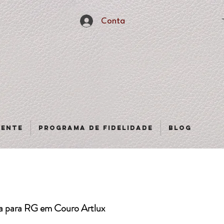
Conta
sente
Programa de fidelidade
Blog
na para RG em Couro Artlux