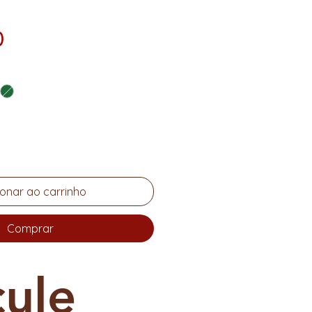
Preço
0
ionar ao carrinho
Comprar
cule