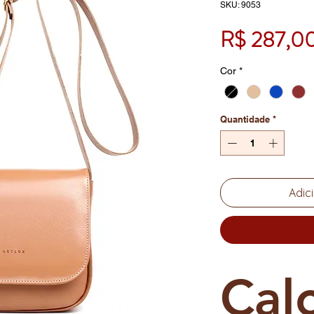
SKU: 9053
R$ 287,0
Cor
*
Quantidade
*
Adic
Cal