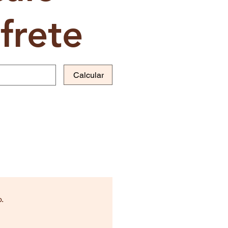
frete
Calcular
.