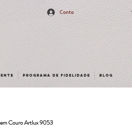
Conta
sente
Programa de fidelidade
Blog
l em Couro Artlux 9053