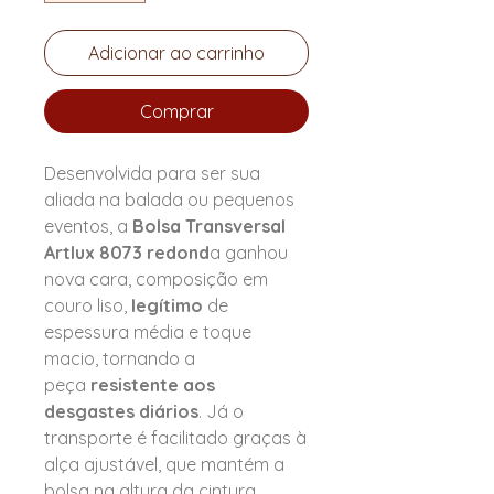
Adicionar ao carrinho
Comprar
Desenvolvida para ser sua
aliada na balada ou pequenos
eventos, a
Bolsa Transversal
Artlux 8073 redond
a ganhou
nova cara, composição em
couro liso,
legítimo
de
espessura média e toque
macio, tornando a
peça
resistente aos
desgastes diários
. Já o
transporte é facilitado graças à
alça ajustável, que mantém a
bolsa na altura da cintura,