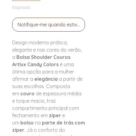
Esgotado
Notifique-me quando estiver disponível
Design moderno prática,
elegante e nas cores do verão,
a
Bolsa Shoulder Couros
Artlux Candy Colors
é uma
ótima opção para a mulher
afirmar a
elegância
a partir de
suas escolhas. Composta
em
couro
de espessura média
e toque macio, traz
compartimento principal com
fechamento em
zíper
e
um
bolso
na
parte de trás com
zíper
. Já o conforto do