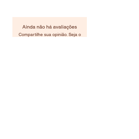
Ainda não há avaliações
Compartilhe sua opinião. Seja o
primeiro a deixar uma avaliação.
Avaliar
Produtos relacionados