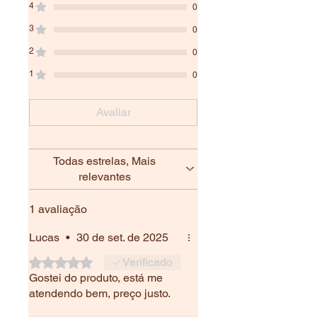
4
0
3
0
2
0
1
0
Avaliar
Todas estrelas, Mais
relevantes
1 avaliação
Lucas
•
30 de set. de 2025
Rated 5 out of 5 stars.
Verificado
Gostei do produto, está me
atendendo bem, preço justo.