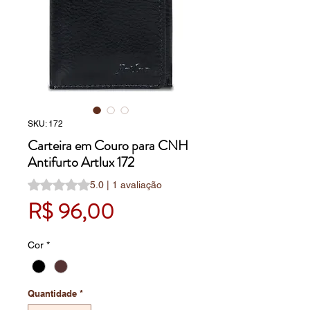
SKU: 172
Carteira em Couro para CNH
Antifurto Artlux 172
A classificação é 5.0 de 5 estrelas com base em 1 avalia
5.0 | 1 avaliação
Preço
R$ 96,00
Cor
*
Quantidade
*