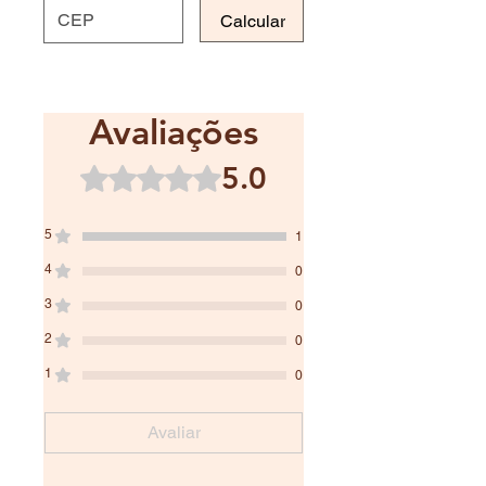
Calcular
Avaliações
5.0
Rated 5 out of 5 stars.
5
1
4
0
3
0
2
0
1
0
Avaliar