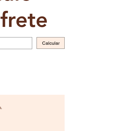
frete
Calcular
.