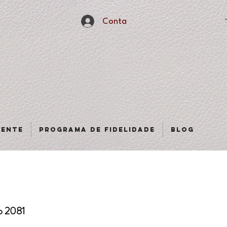
Conta
sente
Programa de fidelidade
Blog
o 2081