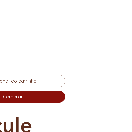
Preço
ionar ao carrinho
Comprar
cule