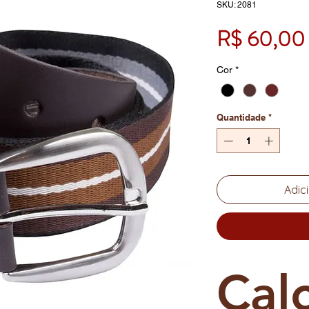
SKU: 2081
R$ 60,00
Cor
*
Quantidade
*
Adic
Cal