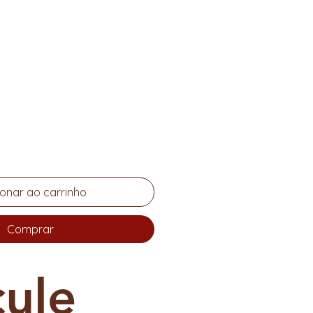
Preço
ionar ao carrinho
Comprar
cule