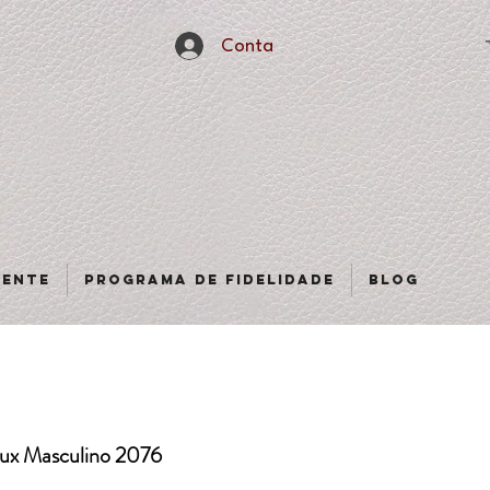
Conta
sente
Programa de fidelidade
Blog
lux Masculino 2076