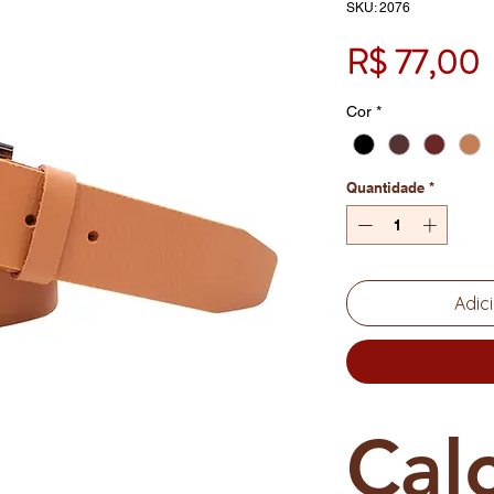
SKU: 2076
R$ 77,00
Cor
*
Quantidade
*
Adic
Cal