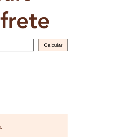
frete
Calcular
.