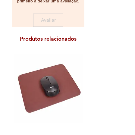
primeiro a deixar uma avaliação.
Avaliar
Produtos relacionados
Mouse Pad Médio em Couro
Mouse Pad Médio em 