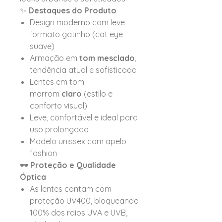
✨
Destaques do Produto
Design moderno com leve
formato gatinho (cat eye
suave)
Armação em
tom mesclado
,
tendência atual e sofisticada
Lentes em tom
marrom
claro
(estilo e
conforto visual)
Leve, confortável e ideal para
uso prolongado
Modelo unissex com apelo
fashion
🕶️
Proteção e Qualidade
Óptica
As lentes contam com
proteção UV400, bloqueando
100% dos raios UVA e UVB,