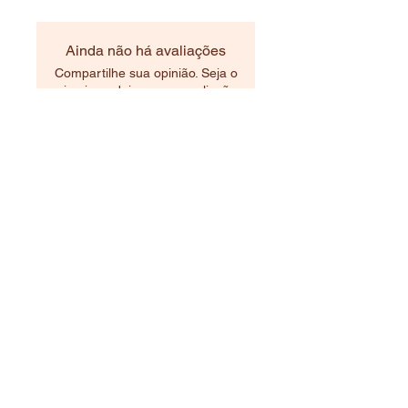
Ainda não há avaliações
Compartilhe sua opinião. Seja o
primeiro a deixar uma avaliação.
Avaliar
Produtos relacionados