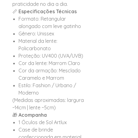
praticidade no dia a dia.
📏
Especificações Técnicas
Formato: Retangular
alongado com leve gatinho
Gênero: Unissex
Material da lente:
Policarbonato
Proteção: UV400 (UVA/UVB)
Cor da lente: Marrom Claro
Cor da armação: Mesclado
Caramelo e Marrom
Estilo: Fashion / Urbano /
Moderno
(Medidas aproximadas: largura
~14cm | lente ~5cm)
🎁
Acompanha
1 Óculos de Sol Artlux
Case de brinde
confeccionada em material