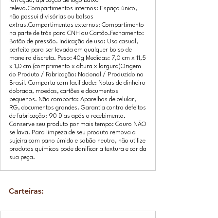
forração, aplicação de logo baixo
relevo.Compartimentos internos: Espaço único,
não possui divisórias ou bolsos
extras.Compartimentos externos: Compartimento
na parte de trás para CNH ou Cartão.Fechamento:
Botão de pressão. Indicação de uso: Uso casual,
perfeita para ser levada em qualquer bolso de
maneira discreta. Peso: 40g Medidas: 7,0 cm x 11,5
x 1,0 cm (comprimento x altura x largura)Origem
do Produto / Fabricação: Nacional / Produzido no
Brasil. Comporta com facilidade: Notas de dinheiro
dobrada, moedas, cartões e documentos
pequenos. Não comporta: Aparelhos de celular,
RG, documentos grandes. Garantia contra defeitos
de fabricação: 90 Dias após o recebimento.
Conserve seu produto por mais tempo: Couro NÃO
se lava. Para limpeza de seu produto remova a
sujeira com pano úmido e sabão neutro, não utilize
produtos químicos pode danificar a textura e cor da
sua peça.
Carteiras: