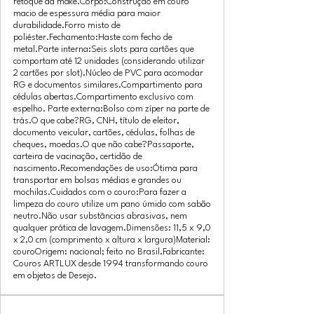
retoque da make.Corpo:Construção em couro
macio de espessura média para maior
durabilidade.Forro misto de
poliéster.Fechamento:Haste com fecho de
metal.Parte interna:Seis slots para cartões que
comportam até 12 unidades (considerando utilizar
2 cartões por slot).Núcleo de PVC para acomodar
RG e documentos similares.Compartimento para
cédulas abertas.Compartimento exclusivo com
espelho. Parte externa:Bolso com zíper na parte de
trás.O que cabe?RG, CNH, título de eleitor,
documento veicular, cartões, cédulas, folhas de
cheques, moedas.O que não cabe?Passaporte,
carteira de vacinação, certidão de
nascimento.Recomendações de uso:Ótima para
transportar em bolsas médias e grandes ou
mochilas.Cuidados com o couro:Para fazer a
limpeza do couro utilize um pano úmido com sabão
neutro.Não usar substâncias abrasivas, nem
qualquer prática de lavagem.Dimensões: 11,5 x 9,0
x 2,0 cm (comprimento x altura x largura)Material:
couroOrigem: nacional; feito no Brasil.Fabricante:
Couros ARTLUX desde 1994 transformando couro
em objetos de Desejo.