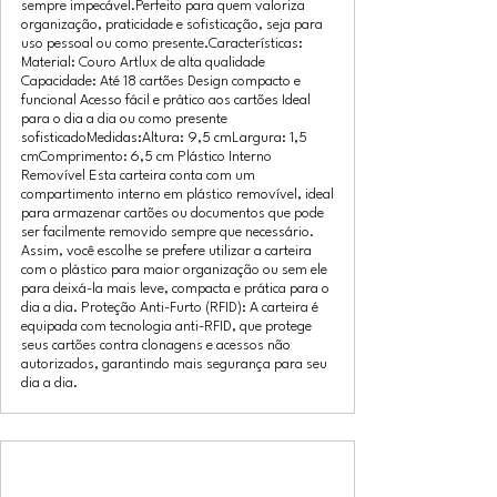
sempre impecável.Perfeito para quem valoriza
organização, praticidade e sofisticação, seja para
uso pessoal ou como presente.Características:
Material: Couro Artlux de alta qualidade
Capacidade: Até 18 cartões Design compacto e
funcional Acesso fácil e prático aos cartões Ideal
para o dia a dia ou como presente
sofisticadoMedidas:Altura: 9,5 cmLargura: 1,5
cmComprimento: 6,5 cm Plástico Interno
Removível Esta carteira conta com um
compartimento interno em plástico removível, ideal
para armazenar cartões ou documentos que pode
ser facilmente removido sempre que necessário.
Assim, você escolhe se prefere utilizar a carteira
com o plástico para maior organização ou sem ele
para deixá-la mais leve, compacta e prática para o
dia a dia. Proteção Anti-Furto (RFID): A carteira é
equipada com tecnologia anti-RFID, que protege
seus cartões contra clonagens e acessos não
autorizados, garantindo mais segurança para seu
dia a dia.