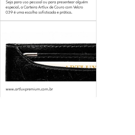
Seja para uso pessoal ou para presentear alguém
especial, a Carteira Artlux de Couro com Velcro
039 é uma escolha sofisticada e prática.
www.artluxpremium.com.br
Carteira em Couro para RG e CNH
Artlux | Artlux Premium
Carteira em Couro para RG e CNH Artlux Ref.
2045 – Completa, Espaçosa e FuncionalA carteira
Artlux 045 é a escolha ideal para quem busca
máxima organização, praticidade e sofisticação no