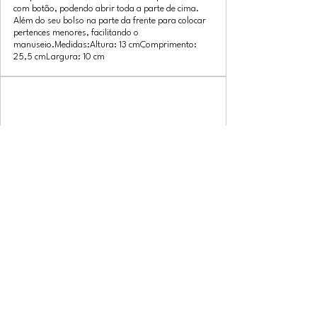
com botão, podendo abrir toda a parte de cima.
Além do seu bolso na parte da frente para colocar
pertences menores, facilitando o
manuseio.Medidas:Altura: 13 cmComprimento:
25,5 cmLargura: 10 cm
www.artluxpremium.com.br
Necessaire Artlux de Couro Unissex
NC012 | Artlux Premium
Nécessaire Artlux de Couro Esse incrível modelo é
perfeito para destacar os momentos mais comuns