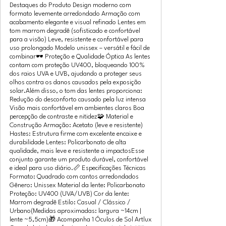
Destaques do Produto Design moderno com
formato levemente arredondado Armação com
acabamento elegante e visual refinado Lentes em
tom marrom degradê (sofisticado e confortável
para a visão) Leve, resistente e confortável para
uso prolongado Modelo unissex – versátil e fácil de
combinar🕶️ Proteção e Qualidade Óptica As lentes
contam com proteção UV400, bloqueando 100%
dos raios UVA e UVB, ajudando a proteger seus
olhos contra os danos causados pela exposição
solar.Além disso, o tom das lentes proporciona:
Redução do desconforto causado pela luz intensa
Visão mais confortável em ambientes claros Boa
percepção de contraste e nitidez🧩 Material e
Construção Armação: Acetato (leve e resistente)
Hastes: Estrutura firme com excelente encaixe e
durabilidade Lentes: Policarbonato de alta
qualidade, mais leve e resistente a impactosEsse
conjunto garante um produto durável, confortável
e ideal para uso diário.📏 Especificações Técnicas
Formato: Quadrado com cantos arredondados
Gênero: Unissex Material da lente: Policarbonato
Proteção: UV400 (UVA/UVB) Cor da lente:
Marrom degradê Estilo: Casual / Clássico /
Urbano(Medidas aproximadas: largura ~14cm |
lente ~5,5cm)🎁 Acompanha 1 Óculos de Sol Artlux