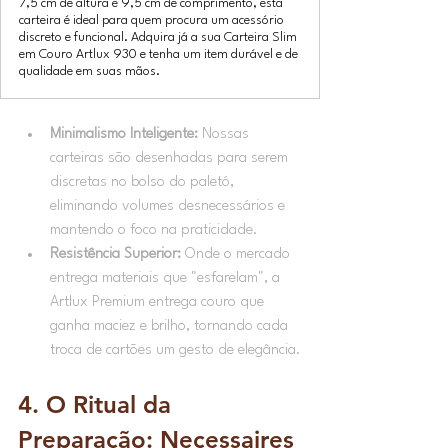
7,5 cm de altura e 9,5 cm de comprimento, esta
carteira é ideal para quem procura um acessório
discreto e funcional. Adquira já a sua Carteira Slim
em Couro Artlux 930 e tenha um item durável e de
qualidade em suas mãos.
Minimalismo Inteligente:
 Nossas 
carteiras são desenhadas para serem 
discretas no bolso do paletó, 
eliminando volumes desnecessários e 
mantendo o foco na praticidade.
Resistência Superior:
 Onde o mercado 
entrega materiais que "esfarelam", a 
Artlux Premium entrega couro que 
ganha maciez e brilho, tornando cada 
troca de cartões um gesto de elegância.
4. O Ritual da 
Preparação: Necessaires 